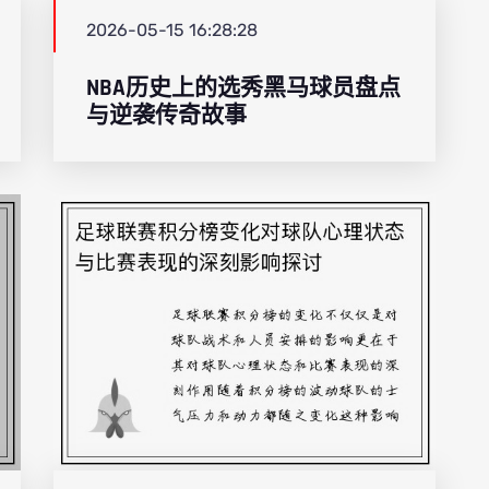
2026-05-15 16:28:28
NBA历史上的选秀黑马球员盘点
与逆袭传奇故事