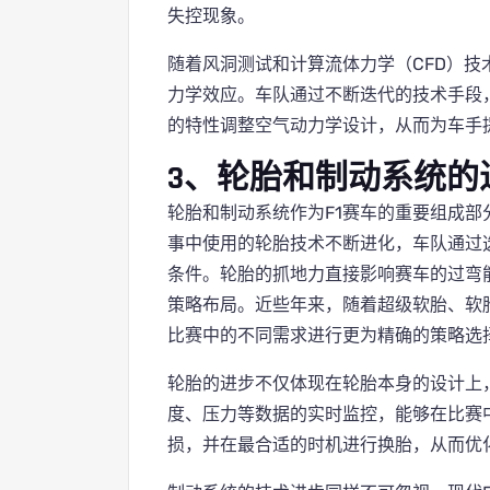
失控现象。
随着风洞测试和计算流体力学（CFD）技
力学效应。车队通过不断迭代的技术手段
的特性调整空气动力学设计，从而为车手
3、轮胎和制动系统的
轮胎和制动系统作为F1赛车的重要组成部
事中使用的轮胎技术不断进化，车队通过
条件。轮胎的抓地力直接影响赛车的过弯
策略布局。近些年来，随着超级软胎、软
比赛中的不同需求进行更为精确的策略选
轮胎的进步不仅体现在轮胎本身的设计上
度、压力等数据的实时监控，能够在比赛
损，并在最合适的时机进行换胎，从而优