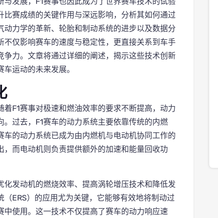
新与发展，F1赛事也因此成为了世界赛车技术的试验
提升比赛成绩的关键作用与深远影响，分析其如何通过
气动力学的革新、轮胎和制动系统的进步以及数据分
新不仅影响赛车的速度与稳定性，更直接关系到车手
竞争力。文章将通过详细的阐述，揭示这些技术创新
赛车运动的未来发展。
化
随着F1赛事对极速和燃油效率的要求不断提高，动力
向。过去，F1赛车的动力系统主要依靠传统的内燃
1赛车的动力系统已成为由内燃机与电动机协同工作的
出，而电动机则负责提供额外的加速和能量回收功
优化发动机的燃烧效率、提高涡轮增压技术和降低发
统（ERS）的应用尤为关键，它能够有效地将制动过
赛中使用。这一技术不仅提高了赛车的动力响应速