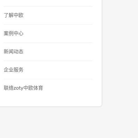
了解中欧
案例中心
新闻动态
企业服务
联络zoty中欧体育