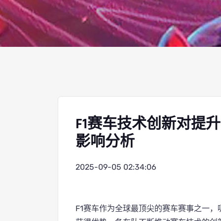
F1赛车技术创新对提
影响分析
2025-09-05 02:34:06
F1赛车作为全球最顶尖的赛车赛事之一