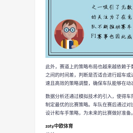
此外，赛道上的策略布局也越来越依赖于
之间的时间差，判断是否适合进行超车或
速且高效的策略调整，确保车队能够在动
数据分析还通过模拟技术的引入，使得车
制定最优的比赛策略。车队在赛后通过对
设计和车手策略，为未来的比赛做好准备
zoty中欧体育