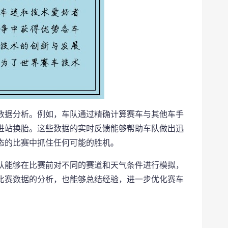
数据分析。例如，车队通过精确计算赛车与其他车手
进站换胎。这些数据的实时反馈能够帮助车队做出迅
态的比赛中抓住任何可能的胜机。
队能够在比赛前对不同的赛道和天气条件进行模拟，
比赛数据的分析，也能够总结经验，进一步优化赛车
。