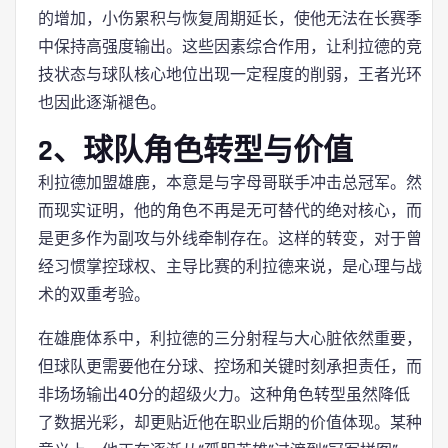
的增加，小伤累积与恢复周期延长，使他无法在长赛季
中保持高强度输出。这些因素综合作用，让利拉德的竞
技状态与球队核心地位出现一定程度的削弱，王者光环
也因此逐渐褪色。
2、球队角色转型与价值
利拉德加盟雄鹿，本意是与字母哥联手冲击总冠军。然
而现实证明，他的角色不再是无可替代的绝对核心，而
是更多作为副攻与外线牵制存在。这样的转变，对于曾
经习惯掌控球权、主导比赛的利拉德来说，是心理与战
术的双重考验。
在雄鹿体系中，利拉德的三分射程与大心脏依然重要，
但球队更需要他在分球、控场和关键时刻承担责任，而
非场场输出40分的超级火力。这种角色转型虽然降低
了数据光彩，却更贴近他在职业后期的价值体现。某种