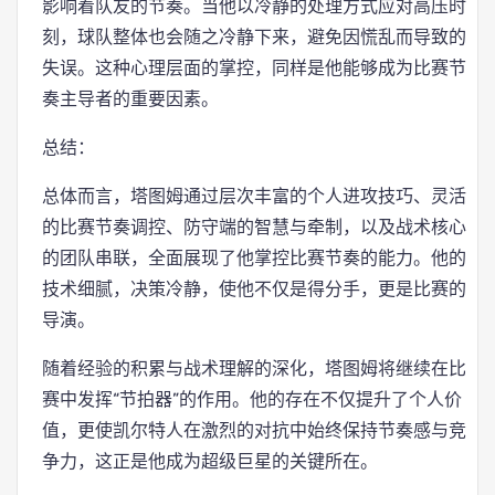
影响着队友的节奏。当他以冷静的处理方式应对高压时
刻，球队整体也会随之冷静下来，避免因慌乱而导致的
失误。这种心理层面的掌控，同样是他能够成为比赛节
奏主导者的重要因素。
总结：
总体而言，塔图姆通过层次丰富的个人进攻技巧、灵活
的比赛节奏调控、防守端的智慧与牵制，以及战术核心
的团队串联，全面展现了他掌控比赛节奏的能力。他的
技术细腻，决策冷静，使他不仅是得分手，更是比赛的
导演。
随着经验的积累与战术理解的深化，塔图姆将继续在比
赛中发挥“节拍器”的作用。他的存在不仅提升了个人价
值，更使凯尔特人在激烈的对抗中始终保持节奏感与竞
争力，这正是他成为超级巨星的关键所在。