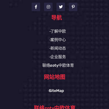
导航
了解中欧
案例中心
新闻动态
企业服务
联络zoty中欧体育
网站地图
SiteMap
联络zoty中欧体育