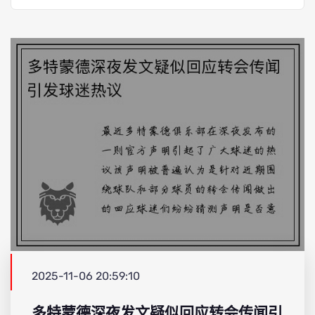
2025-11-06 20:59:10
多特蒙德深夜发文疑似回应转会传闻引