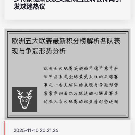
发球迷热议
2025-11-10 20:21:26