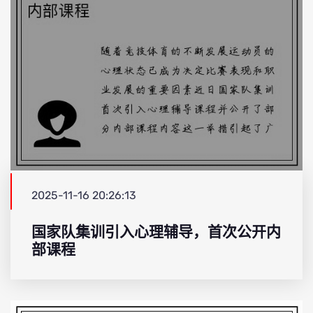
2025-11-16 20:26:13
国家队集训引入心理辅导，首次公开内
部课程