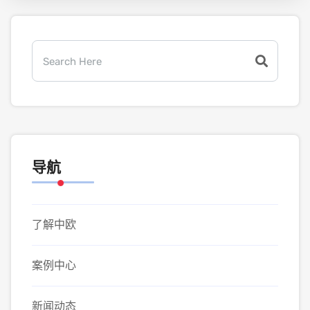
导航
了解中欧
案例中心
新闻动态