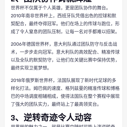
世界杯不仅属于个人英雄，更是团队协作的舞台。
2010年南非世界杯上，西班牙队凭借出色的控球和默
契配合，最终夺得冠军。他们在场上的传球与跑位，形
成了令人窒息的团队压制，让每一名对手都难以招架。
2006年德国世界杯，意大利队通过团队防守与反击战
术，一步步走向冠军。意大利队的高效配合、精准传球
以及全队的默契防守，让他们在关键比赛中保持优势，
最终实现卫冕梦想。
2018年俄罗斯世界杯，法国队展现了新时代足球的多
样化打法。姆巴佩的速度、格列兹曼的精准传球和博格
巴的中场调度相辅相成，使得法国队在整个赛程中展现
了强大的团队实力，最终站上了最高领奖台。
3、逆转奇迹令人动容
世界杯的魅力之一，就是比赛中随时可能上演逆转奇