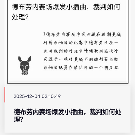
2025-12-04 02:10:49
德布劳内赛场爆发小插曲，裁判如何处
理？