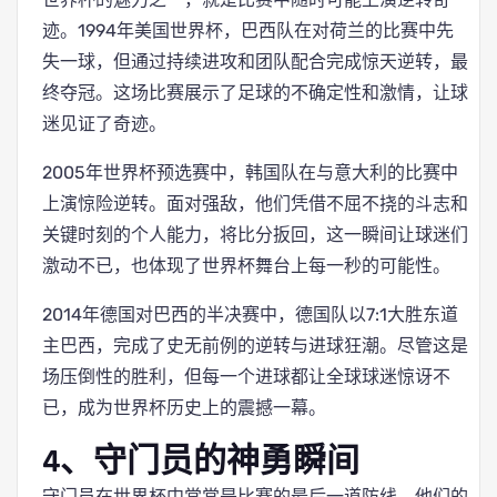
迹。1994年美国世界杯，巴西队在对荷兰的比赛中先
失一球，但通过持续进攻和团队配合完成惊天逆转，最
终夺冠。这场比赛展示了足球的不确定性和激情，让球
迷见证了奇迹。
2005年世界杯预选赛中，韩国队在与意大利的比赛中
上演惊险逆转。面对强敌，他们凭借不屈不挠的斗志和
关键时刻的个人能力，将比分扳回，这一瞬间让球迷们
激动不已，也体现了世界杯舞台上每一秒的可能性。
2014年德国对巴西的半决赛中，德国队以7:1大胜东道
主巴西，完成了史无前例的逆转与进球狂潮。尽管这是
场压倒性的胜利，但每一个进球都让全球球迷惊讶不
已，成为世界杯历史上的震撼一幕。
4、守门员的神勇瞬间
守门员在世界杯中常常是比赛的最后一道防线，他们的