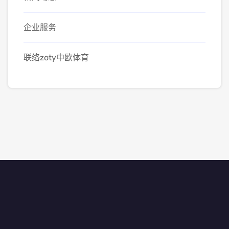
企业服务
联络zoty中欧体育