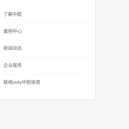
了解中欧
案例中心
新闻动态
企业服务
联络zoty中欧体育