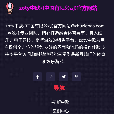
zoty中欧·(中国有限公司)官方网站☘️zhuzichao.com
☘️依托专业团队，精心打造融合体育赛事、真人娱
乐、电子竞技、棋牌游戏的特色平台。zoty中欧为用
户提供全方位的服务,友好的界面和流畅的操作体验,支
持多平台访问,随时随地都能享受到最新最热门的体育
和娱乐游戏。
导航
了解中欧
案例中心