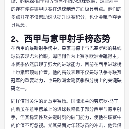
斯、约纳森·伯卡特等也有不错的进球数据，这些射手
的存在使得德甲联赛在进球制造方面极具看点。他们的
多点开花不仅帮助球队提升联赛积分，也让金靴争夺更
具悬念。
2、西甲与意甲射手榜态势
在西甲的最新射手榜中，皇家马德里与巴塞罗那的锋线
球员表现尤为抢眼。姆巴佩作为上赛季欧洲金靴得主，
本赛季依然展现了强大的进球能力，目前在西甲进球榜
上也紧跟顶端位置。他的高效表现不仅是球队争夺联赛
冠军的重要动力，也是欧洲金靴赛季积分榜上的关键砝
码之一。
同样值得关注的是意甲赛场。国际米兰的劳塔罗·马丁
内斯虽在意甲榜单上的进球数略低于部分西甲与德甲射
手，但其稳定性及关键时刻的破门能力，使他在联赛中
的价值不可忽视。尤其是面对年轻球员的冲击，他凭借