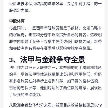
经验与技术保持较高的进球效率，是意甲射手榜上的一
股稳定力量。
中欧体育
与此同时，一些西甲年轻球员和黑马前锋，比如马略卡
的穆里奇，也在积分榜中逐渐提升自己的排名，这表明
联赛内部射手竞争不仅集中在传统豪门球员之间，新秀
和突破者也有机会在赛季后期影响金靴争夺格局。
3、法甲与金靴争夺全景
法甲作为欧洲五大联赛之一，本赛季的射手榜同样精彩
纷呈。尽管法甲整体进球量相比英超和西甲稍低，但仍
有多名球员在射手榜上名列前茅，如马赛的格林伍德、
雷恩的勒保罗等，他们均达到了两位数的进球，展现出
了极强的终结能力。
从欧洲金靴整体积分来看，截至目前哈兰德和凯恩以19