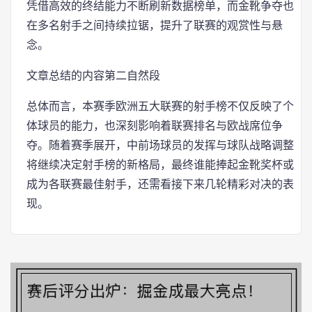
凭借高效的终结能力不断刷新数据榜单，而金靴争夺也
在多名射手之间持续拉锯，提升了联赛的观赏性与悬
念。
文章总结的内容第二自然段
总体而言，本赛季欧洲五大联赛的射手榜不仅反映了个
体球员的能力，也深刻影响着联赛排名与欧战席位争
夺。随着赛季展开，中前场球员的发挥与球队战略调整
将继续决定射手榜的新格局，最终谁能捧起金靴奖杯或
成为各联赛最佳射手，还需看接下来几轮精彩对决的表
现。