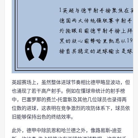
英超赛场上，虽然整体进球节奏相比德甲略显波动，但
也涌现了若干高产射手。例如在懂球帝统计的射手榜
中，巴塞罗那的费兰·托雷斯及其他几位球员也录得两
位数的进球，这表明在竞争激烈的攻防体系下，球员依
旧能够保持出色的终结效率。
此外，德甲中除凯恩和哈兰德之外，像路易斯·迪亚