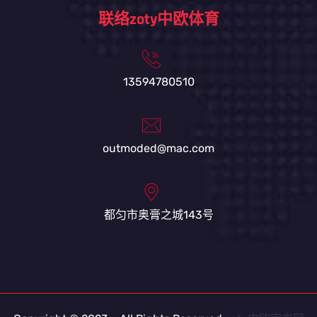
联络zoty中欧体育
13594780510
outmoded@mac.com
都匀市奥膏之城143号