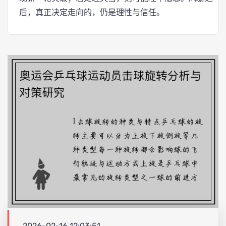
后，真正决定走向的，仍是理性与信任。
2026-02-16 12:03:51