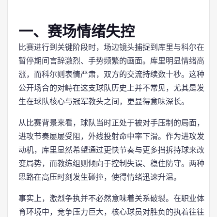
一、赛场情绪失控
比赛进行到关键阶段时，场边镜头捕捉到库里与科尔在
暂停期间言辞激烈、手势频繁的画面。库里明显情绪高
涨，而科尔则表情严肃，双方的交流持续数十秒。这种
公开场合的对峙在这支球队历史上并不常见，尤其是发
生在球队核心与冠军教头之间，更显得意味深长。
从比赛背景来看，球队当时正处于被对手压制的局面，
进攻节奏屡屡受阻，外线投射命中率下滑。作为进攻发
动机，库里显然希望通过更快节奏与更多挡拆持球来改
变局势，而教练组则倾向于控制失误、稳住防守。两种
思路在高压时刻发生碰撞，使得情绪迅速升温。
事实上，激烈争执并不必然意味着关系破裂。在职业体
育环境中，竞争压力巨大，核心球员对胜负的执着往往