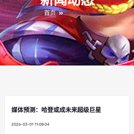
新闻动态
首页
新闻动态
媒体预测：哈登或成未来超级巨星
2026-03-01 11:08:04