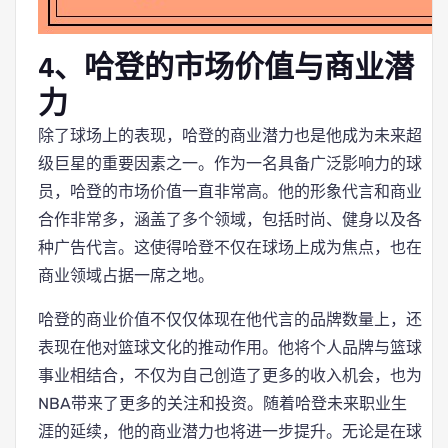
4、哈登的市场价值与商业潜
力
除了球场上的表现，哈登的商业潜力也是他成为未来超
级巨星的重要因素之一。作为一名具备广泛影响力的球
员，哈登的市场价值一直非常高。他的形象代言和商业
合作非常多，涵盖了多个领域，包括时尚、健身以及各
种广告代言。这使得哈登不仅在球场上成为焦点，也在
商业领域占据一席之地。
哈登的商业价值不仅仅体现在他代言的品牌数量上，还
表现在他对篮球文化的推动作用。他将个人品牌与篮球
事业相结合，不仅为自己创造了更多的收入机会，也为
NBA带来了更多的关注和投资。随着哈登未来职业生
涯的延续，他的商业潜力也将进一步提升。无论是在球