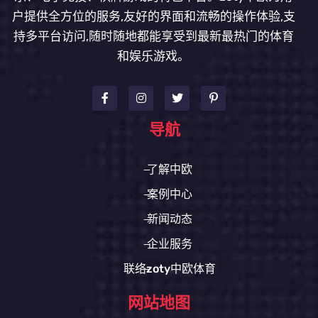
户提供全方位的服务,友好的界面和流畅的操作体验,支
持多平台访问,随时随地都能享受到最新最热门的体育
和娱乐游戏。
导航
了解中欧
案例中心
新闻动态
企业服务
联络zoty中欧体育
网站地图