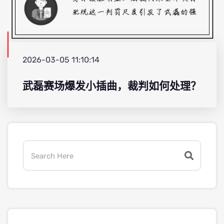
2026-03-05 11:10:14
武磊赛场爆发小插曲，裁判如何处理？