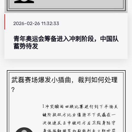
2026-02-26 11:32:33
青年奥运会筹备进入冲刺阶段，中国队
蓄势待发