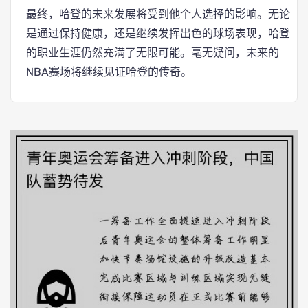
最终，哈登的未来发展将受到他个人选择的影响。无论
是通过保持健康，还是继续发挥出色的球场表现，哈登
的职业生涯仍然充满了无限可能。毫无疑问，未来的
NBA赛场将继续见证哈登的传奇。