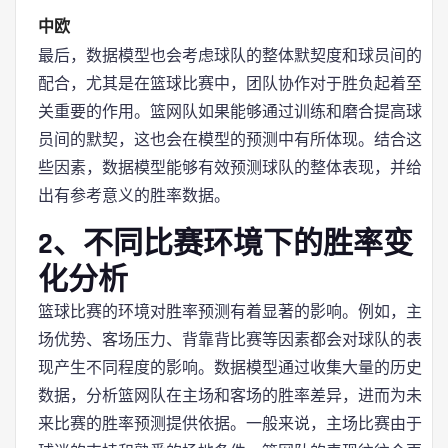
中欧
最后，数据模型也会考虑球队的整体默契度和球员间的
配合，尤其是在篮球比赛中，团队协作对于胜负起着至
关重要的作用。篮网队如果能够通过训练和磨合提高球
员间的默契，这也会在模型的预测中有所体现。结合这
些因素，数据模型能够有效预测球队的整体表现，并给
出有参考意义的胜率数据。
2、不同比赛环境下的胜率变
化分析
篮球比赛的环境对胜率预测有着显著的影响。例如，主
场优势、客场压力、背靠背比赛等因素都会对球队的表
现产生不同程度的影响。数据模型通过收集大量的历史
数据，分析篮网队在主场和客场的胜率差异，进而为未
来比赛的胜率预测提供依据。一般来说，主场比赛由于