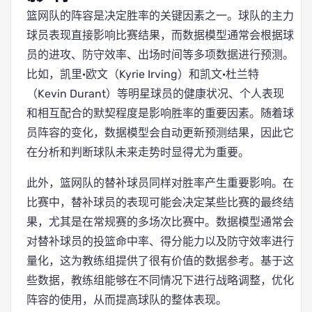
篮网队的阵容是决定胜率的关键因素之一。球队的主力
球员表现直接影响比赛结果，而数据模型通常会根据球
员的进攻、防守效率、出场时间等多项数据进行预测。
比如，凯里·欧文（Kyrie Irving）和凯文·杜兰特
（Kevin Durant）等明星球员的健康状况、个人表现
和相互配合的默契程度是影响胜率的重要因素。随着球
员阵容的变化，数据模型会自动更新预测结果，因此它
在分析和判断球队未来走势时显得尤为重要。
此外，篮网队的替补球员同样对胜率产生重要影响。在
比赛中，替补球员的表现可能会决定某些比赛的最终结
果，尤其是在常规赛的多场次比赛中。数据模型通常会
对替补球员的投篮命中率、得分能力以及防守效率进行
量化，这为教练组提供了很有价值的数据参考。基于这
些数据，教练组能够在不同情况下进行战略调整，优化
阵容的使用，从而提高球队的整体表现。