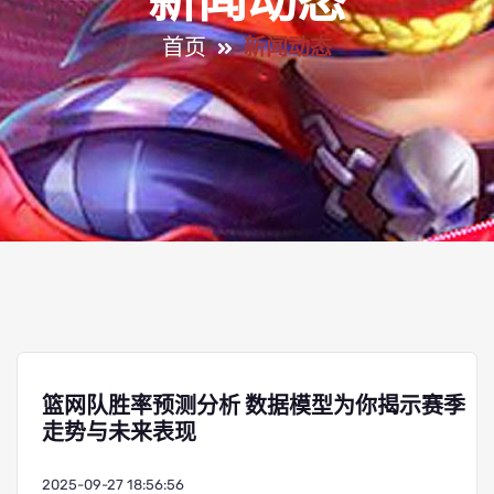
新闻动态
首页
新闻动态
篮网队胜率预测分析 数据模型为你揭示赛季
走势与未来表现
2025-09-27 18:56:56