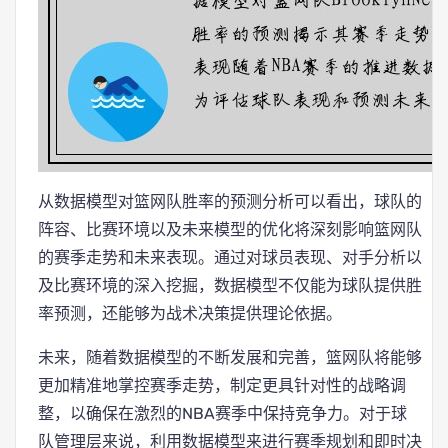
从数据模型对篮网队胜率的预测分析可以看出，球队的
阵容、比赛环境以及未来模型的优化将深刻影响篮网队
的赛季走势和未来表现。通过对球员表现、对手分析以
及比赛环境的深入挖掘，数据模型不仅能为球队提供胜
率预测，还能够为战术决策提供理论依据。
未来，随着数据模型的不断发展和完善，篮网队将能够
更加精准地掌控赛季走势，制定更具针对性的战略调
整，以确保在激烈的NBA赛季中保持竞争力。对于球
队管理层来说，利用数据模型来进行赛季规划和即时决