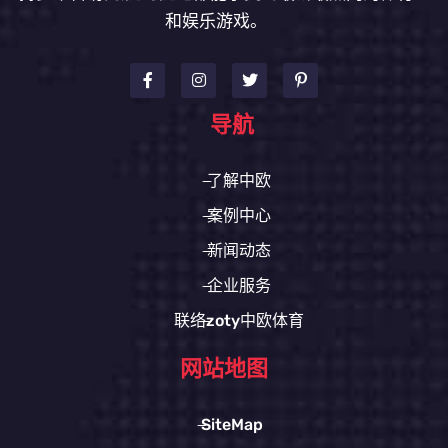
和娱乐游戏。
导航
了解中欧
案例中心
新闻动态
企业服务
联络zoty中欧体育
网站地图
SiteMap