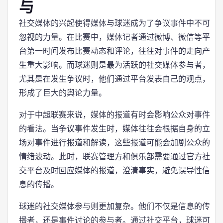
与
社交媒体的兴起使得媒体与球迷成为了争议事件中不可
忽视的力量。在比赛中，媒体记者通过微博、微信等平
台第一时间发布比赛动态和评论，往往对事件的走向产
生重大影响。而球迷则是最为活跃的社交媒体参与者，
尤其是在发生争议时，他们通过平台发表自己的观点，
形成了巨大的舆论力量。
对于中超联赛来说，媒体的报道有时会影响公众对事件
的看法。当争议事件发生时，媒体往往会根据自身的立
场对事件进行报道和解读，这些报道可能会加剧公众的
情绪波动。此时，联赛管理方和俱乐部需要通过官方社
交平台及时回应媒体的报道，澄清事实，避免误导性信
息的传播。
球迷的社交媒体参与则更加复杂。他们不仅是信息的传
播者，还是事件讨论的参与者。通过社交平台，球迷可