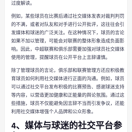
过度解读。
例如，某些球员在比赛后通过社交媒体发表对裁判判罚
的不满，或者对队友和对手进行公开批评，这往往会引
发媒体和球迷的广泛关注。在这种情况下，球员的言论
如果不加以管理，可能会对联赛的整体形象造成负面影
响。因此，中超联赛和俱乐部需要加强对球员社交媒体
使用的管理，提醒球员在公开平台上言辞谨慎。
除了管理球员的言论，俱乐部和联赛管理方还应积极教
育球员如何利用社交媒体进行正面的沟通。例如，球员
可以通过社交平台发布积极的比赛预告、感谢球迷支持
等内容，以营造更加健康和正能量的舆论氛围。通过这
些措施，球员不仅能避免因言辞不当而引发争议，还能
利用社交媒体增强个人品牌和公众形象。
4、媒体与球迷的社交平台参