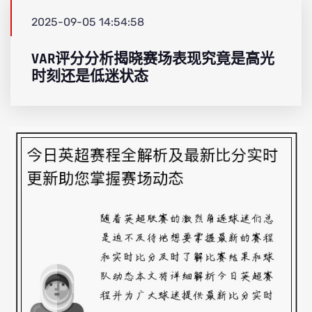
2025-09-05 14:54:58
VAR评分分析揭晓赛场表现究竟是高光
时刻还是低迷状态