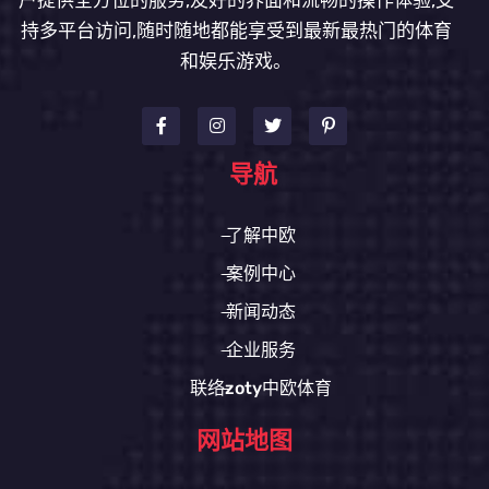
户提供全方位的服务,友好的界面和流畅的操作体验,支
持多平台访问,随时随地都能享受到最新最热门的体育
和娱乐游戏。
导航
了解中欧
案例中心
新闻动态
企业服务
联络zoty中欧体育
网站地图