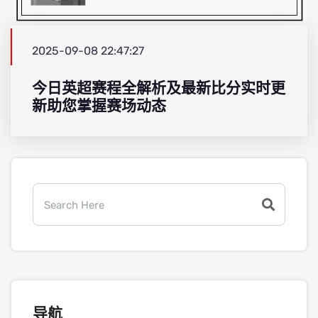
2025-09-08 22:47:27
今日英超赛程全解析及最新比分实时更
新助您掌握赛场动态
导航