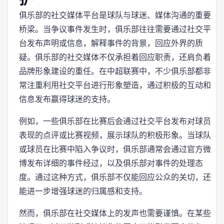
俱乐部的社交媒体平台是球队与球迷、媒体沟通的重要
桥梁。当争议事件发生时，俱乐部往往需要通过社交平
台发布声明或信息，解释事件的背景，回应外界的质
疑。俱乐部的社交媒体不仅承担着回应职责，还肩负着
品牌形象建设的重任。在中超联赛中，不少俱乐部都非
常注重利用社交平台进行形象塑造，通过积极的互动和
信息发布赢得球迷的支持。
例如，一些俱乐部在比赛后会通过社交平台发布对球员
表现的点评或比赛视频，展示球队的积极形象。当球队
或球员在比赛中陷入争议时，俱乐部通常会通过官方微
博发布详细的事件经过，以及俱乐部对事件的处理态
度。通过这种方式，俱乐部不仅能回应公众的关切，还
能进一步增强球迷的归属感和支持。
然而，俱乐部在社交媒体上的发声也需要谨慎。在某些