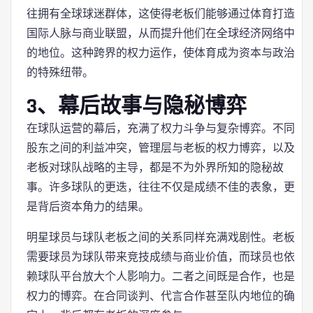
往拥有全球球迷群体，这使得老板们能够通过体育打造
国际人脉与商业联盟，从而提升他们在全球经济网络中
的地位。这种跨界的权力运作，使体育成为资本与政治
的特殊纽带。
3、幕后故事与隐秘博弈
在球队运营的幕后，充满了权力斗争与复杂博弈。不同
股东之间的利益冲突，管理层与老板的权力博弈，以及
老板对球队战略的主导，都是不为外界所知的隐秘故
事。许多球队的更迭，往往不仅是成绩不佳的表象，更
是背后资本角力的结果。
明星球员与球队老板之间的关系同样充满戏剧性。老板
需要球员为球队带来竞技成绩与商业价值，而球员也依
赖球队平台放大个人影响力。二者之间既是合作，也是
权力的博弈。在合同谈判、代言合作甚至队内地位的确