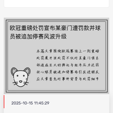
2025-10-15 11:45:29