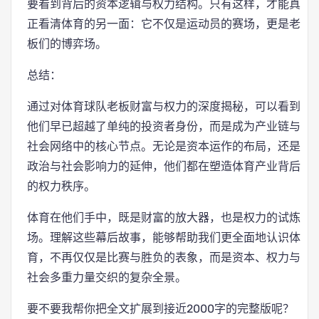
要看到背后的资本逻辑与权力结构。只有这样，才能真
正看清体育的另一面：它不仅是运动员的赛场，更是老
板们的博弈场。
总结：
通过对体育球队老板财富与权力的深度揭秘，可以看到
他们早已超越了单纯的投资者身份，而是成为产业链与
社会网络中的核心节点。无论是资本运作的布局，还是
政治与社会影响力的延伸，他们都在塑造体育产业背后
的权力秩序。
体育在他们手中，既是财富的放大器，也是权力的试炼
场。理解这些幕后故事，能够帮助我们更全面地认识体
育，不再仅仅是比赛与胜负的表象，而是资本、权力与
社会多重力量交织的复杂全景。
要不要我帮你把全文扩展到接近2000字的完整版呢？