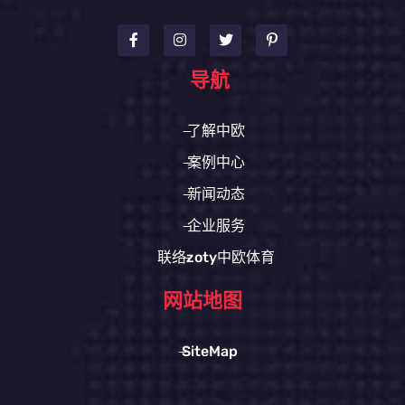
导航
了解中欧
案例中心
新闻动态
企业服务
联络zoty中欧体育
网站地图
SiteMap