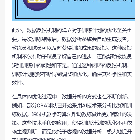
此外，数据反馈机制的建立对于训练计划的优化至关重
要。每次训练结束后，数据分析系统会自动生成报告，
教练员和球员可以及时获得训练成果的反馈。这种反馈
机制不仅有助于球员了解自己的进步，还能帮助教练员
识别训练中的问题和不足。通过这种闭环的反馈机制，
训练计划能够不断得到调整和优化，确保其科学性和实
效性。
在具体的优化过程中，数据分析的方式也在不断创新。
例如，部分CBA球队已开始采用AI技术来分析比赛和训
练数据，通过机器学习算法帮助教练做出更加精准的决
策。这些技术手段的应用，使得训练计划的优化不再依
赖主观判断，而是依托于客观的数据分析，极大地提升