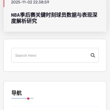
2025-11-02 22:38:59
NBA季后赛关键时刻球员数据与表现深
度解析研究
导航