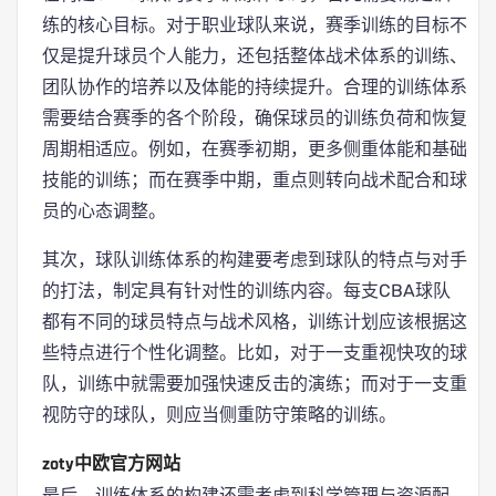
练的核心目标。对于职业球队来说，赛季训练的目标不
仅是提升球员个人能力，还包括整体战术体系的训练、
团队协作的培养以及体能的持续提升。合理的训练体系
需要结合赛季的各个阶段，确保球员的训练负荷和恢复
周期相适应。例如，在赛季初期，更多侧重体能和基础
技能的训练；而在赛季中期，重点则转向战术配合和球
员的心态调整。
其次，球队训练体系的构建要考虑到球队的特点与对手
的打法，制定具有针对性的训练内容。每支CBA球队
都有不同的球员特点与战术风格，训练计划应该根据这
些特点进行个性化调整。比如，对于一支重视快攻的球
队，训练中就需要加强快速反击的演练；而对于一支重
视防守的球队，则应当侧重防守策略的训练。
zoty中欧官方网站
最后，训练体系的构建还需考虑到科学管理与资源配