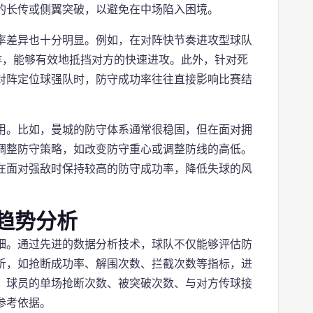
的长传或侧翼突破，以避免在中场陷入困境。
率差异也十分明显。例如，在对阵快节奏进攻型球队
作，能够有效地抵挡对方的快速进攻。此外，针对死
对阵定位球强队时，防守成功率往往直接影响比赛结
用。比如，曼城的防守体系通常很稳固，但在面对拥
调整防守策略，如改变防守重心或调整防线的高低。
在面对强敌时保持较高的防守成功率，降低失球的风
趋势分析
细。通过先进的数据分析技术，球队不仅能够评估防
析，如抢断成功率、解围次数、拦截次数等指标，进
，球员的单场抢断次数、被突破次数、与对方传球接
参考依据。