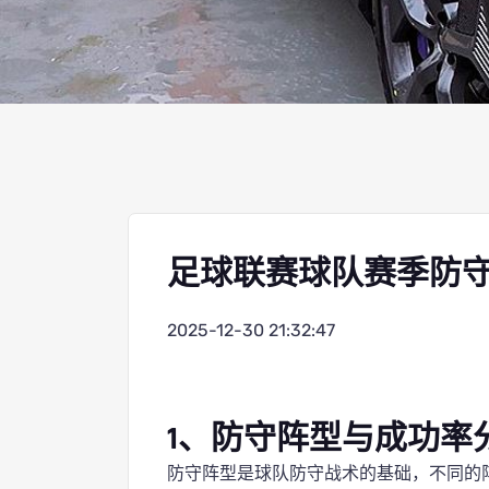
足球联赛球队赛季防
2025-12-30 21:32:47
1、防守阵型与成功率
防守阵型是球队防守战术的基础，不同的