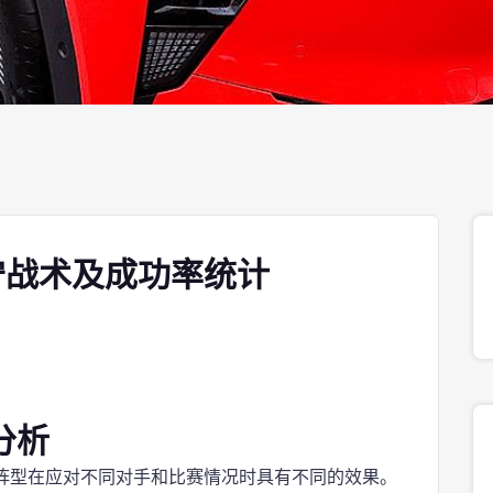
守战术及成功率统计
分析
阵型在应对不同对手和比赛情况时具有不同的效果。