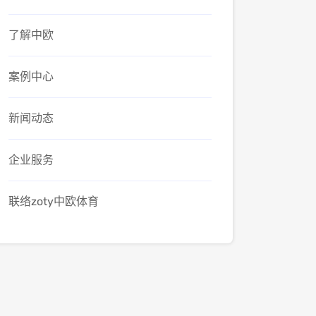
了解中欧
案例中心
新闻动态
企业服务
联络zoty中欧体育