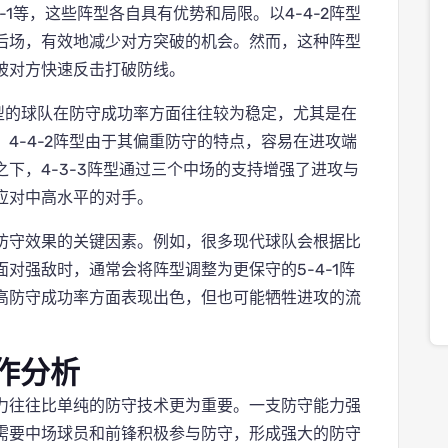
-4-1等，这些阵型各自具有优势和局限。以4-4-2阵型
后场，有效地减少对方突破的机会。然而，这种阵型
被对方快速反击打破防线。
阵型的球队在防守成功率方面往往较为稳定，尤其是在
4-4-2阵型由于其偏重防守的特点，容易在进攻端
下，4-3-3阵型通过三个中场的支持增强了进攻与
应对中高水平的对手。
防守效果的关键因素。例如，很多现代球队会根据比
对强敌时，通常会将阵型调整为更保守的5-4-1阵
高防守成功率方面表现出色，但也可能牺牲进攻的流
作分析
力往往比单纯的防守技术更为重要。一支防守能力强
需要中场球员和前锋积极参与防守，形成强大的防守