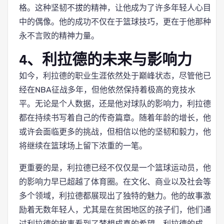
格。这种坚韧不拔的精神，让他成为了许多年轻人心目
中的偶像。他的成功不仅在于篮球技巧，更在于他那种
永不言败的精神力量。
4、利拉德的未来与影响力
如今，利拉德的职业生涯依然处于巅峰状态，尽管他已
经在NBA征战多年，但他依然保持着极高的竞技水
平。无论是个人数据，还是他对球队的影响力，利拉德
都在持续书写着自己的传奇篇章。随着年龄的增长，他
或许会面临更多的挑战，但相信以他的坚韧和毅力，他
将继续在篮球场上留下浓重的一笔。
更重要的是，利拉德已经不仅仅是一个篮球运动员，他
的影响力早已超越了体育圈。在文化、商业以及社会等
多个领域，利拉德都展现出了独特的魅力。他的故事激
励着无数年轻人，尤其是在贫困地区的孩子们，他们通
过利拉德的故事看到了梦想成真的希望。利拉德的成