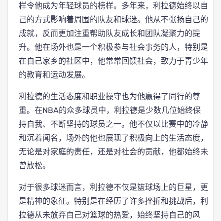
样令他成为年轻球员的榜样。多年来，利拉德始终以自
己的方式影响着周围的队友和球迷。他从不张扬自己的
成就，反而更加注重帮助队友成长和团队凝聚力的提
升。他在场外也是一个积极参与社会事务的人，特别是
在自己家乡的社区中，他常常回馈社会，致力于青少年
的教育和运动发展。
利拉德的生活态度和职业操守也为他赢得了同行的尊
重。在NBA的众多球员中，利拉德是少数几位始终保
持自我、不断坚持的球员之一。他不仅以比赛中的冷静
和沉着闻名，场外的他也展现了积极向上的生活态度，
无论是对家庭的责任，还是对社会的贡献，他都始终未
曾放松。
对于很多球迷而言，利拉德不仅是篮球场上的巨星，更
是精神的象征。特别是在经历了许多挫折和挑战后，利
拉德从未放弃自己对篮球的热爱，始终坚持自己的风