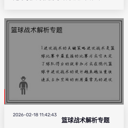
2026-02-18 11:42:43
篮球战术解析专题