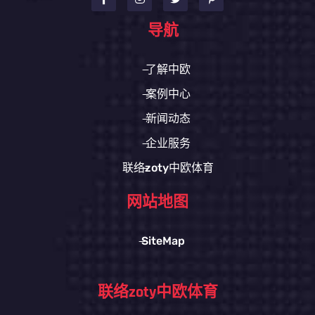
导航
了解中欧
案例中心
新闻动态
企业服务
联络zoty中欧体育
网站地图
SiteMap
联络zoty中欧体育