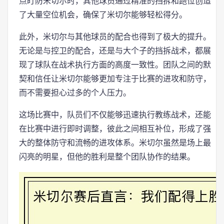
点盯防米切尔时，其他球员通过精准的挡拆和跑位创造
了大量空位机会，确保了米切尔能够轻松得分。
此外，米切尔与其他球员的配合也得到了极大的提升。
无论是与控卫的配合，还是与大个子的挡拆战术，都展
现了球队在战术执行方面的高度一致性。团队之间的默
契和信任让米切尔能够更加专注于比赛的进攻和防守，
而不需要担心过多的个人压力。
这场比赛中，队员们不仅能够迅速执行教练战术，还能
在比赛中进行即时调整，彼此之间相互补位，形成了强
大的整体防守和流畅的进攻体系。米切尔虽然是场上最
闪亮的明星，但他的胜利是整个团队协作的结果。