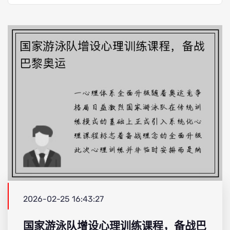
2026-02-25 16:43:27
国家游泳队增设心理训练课程，备战巴