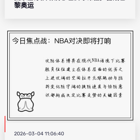
黎奥运
2026-03-04 11:06:40