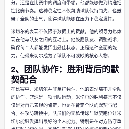
分，还是在比赛中的调度和带领，他都能够做到精准把
控比赛节奏。这种稳定性不仅帮助球队保持领先，也鼓
舞了全队的士气，使得球队能够在压力下稳定发挥。
米切尔的表现不仅限于数据上的贡献，他的领导力也体
现在他与队友之间的互动上。他鼓励队友、调整战术，
确保每个人都能发挥出最佳状态。正是这种全面的能
力，使得米切尔成为了球队不可或缺的核心人物。
2、团队协作：胜利背后的默
契配合
在比赛中，米切尔并非单打独斗，他的表现离不开全队
的协作。篮球是一项团队运动，米切尔的胜利感言不仅
仅是对自己表现的肯定，也是在肯定全队的默契与配
合。在攻防转换中，队员们的无私传球与默契跑位让米
切尔能够发挥出最好的个人能力。特别是在对方防守重