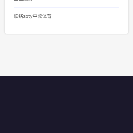
联络zoty中欧体育