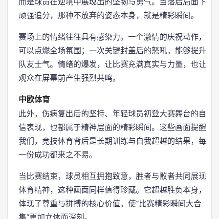
而是球员在逆境中展现出的坚韧与勇气。当落后局面下
顽强追分，那种不放弃的姿态本身，就是精彩瞬间。
赛场上的情绪往往具有感染力。一个激情的庆祝动作，
可以点燃全场氛围；一次关键封盖后的怒吼，能够提升
队友士气。情绪的爆发，让比赛充满真实与力量，也让
观众在屏幕前产生强烈共鸣。
中欧体育
此外，伤病复出后的坚持、年轻球员初登大赛舞台的自
信表现，也都属于精神层面的精彩瞬间。这些画面提醒
我们，竞技体育背后是长期训练与自我超越的结果，每
一份成功都来之不易。
当比赛结束，球员相互拥抱致意，胜者与败者共同展现
体育精神，这种画面同样值得珍藏。它超越胜负本身，
体现了尊重与拼搏的核心价值，使“比赛精彩瞬间大合
集”更加立体而深刻。