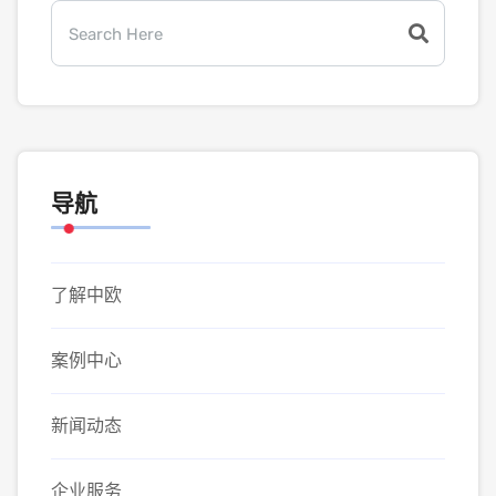
导航
了解中欧
案例中心
新闻动态
企业服务