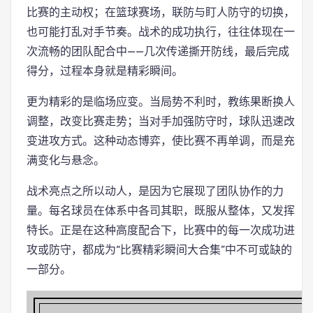
比赛的主动权；在篮球赛场，联防与盯人防守的切换，
也可能打乱对手节奏。战术的成功执行，往往体现在一
次流畅的团队配合中——几次传递撕开防线，最后完成
得分，过程本身就是精彩瞬间。
更为精彩的是临场应变。当局势不利时，教练果断换人
调整，改变比赛走势；当对手加强防守时，球队迅速改
变进攻方式。这种动态博弈，使比赛不再单调，而是充
满变化与悬念。
战术亮点之所以动人，是因为它展现了团队协作的力
量。每名球员在体系中各司其职，既服从整体，又发挥
特长。正是在这种高度配合下，比赛中的每一次成功进
攻或防守，都成为“比赛精彩瞬间大合集”中不可或缺的
一部分。