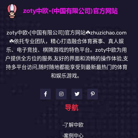
zoty中欧·(中国有限公司)官方网站☘️zhuzichao.com
☘️依托专业团队，精心打造融合体育赛事、真人娱
乐、电子竞技、棋牌游戏的特色平台。zoty中欧为用
户提供全方位的服务,友好的界面和流畅的操作体验,支
持多平台访问,随时随地都能享受到最新最热门的体育
和娱乐游戏。
导航
了解中欧
案例中心