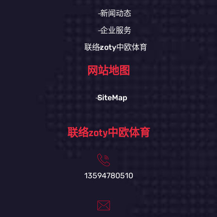
新闻动态
企业服务
联络zoty中欧体育
网站地图
SiteMap
联络zoty中欧体育
13594780510