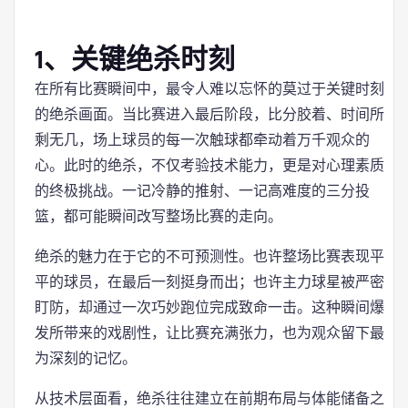
1、关键绝杀时刻
在所有比赛瞬间中，最令人难以忘怀的莫过于关键时刻
的绝杀画面。当比赛进入最后阶段，比分胶着、时间所
剩无几，场上球员的每一次触球都牵动着万千观众的
心。此时的绝杀，不仅考验技术能力，更是对心理素质
的终极挑战。一记冷静的推射、一记高难度的三分投
篮，都可能瞬间改写整场比赛的走向。
绝杀的魅力在于它的不可预测性。也许整场比赛表现平
平的球员，在最后一刻挺身而出；也许主力球星被严密
盯防，却通过一次巧妙跑位完成致命一击。这种瞬间爆
发所带来的戏剧性，让比赛充满张力，也为观众留下最
为深刻的记忆。
从技术层面看，绝杀往往建立在前期布局与体能储备之