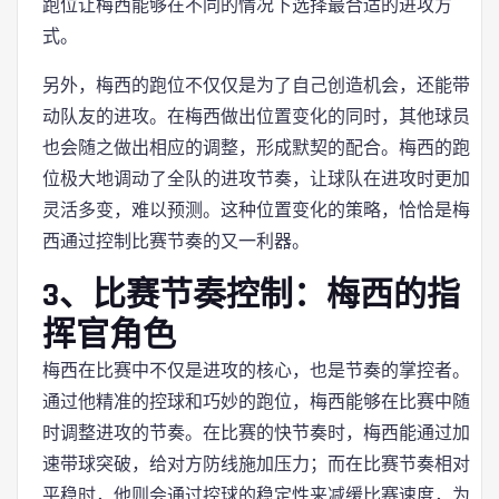
跑位让梅西能够在不同的情况下选择最合适的进攻方
式。
另外，梅西的跑位不仅仅是为了自己创造机会，还能带
动队友的进攻。在梅西做出位置变化的同时，其他球员
也会随之做出相应的调整，形成默契的配合。梅西的跑
位极大地调动了全队的进攻节奏，让球队在进攻时更加
灵活多变，难以预测。这种位置变化的策略，恰恰是梅
西通过控制比赛节奏的又一利器。
3、比赛节奏控制：梅西的指
挥官角色
梅西在比赛中不仅是进攻的核心，也是节奏的掌控者。
通过他精准的控球和巧妙的跑位，梅西能够在比赛中随
时调整进攻的节奏。在比赛的快节奏时，梅西能通过加
速带球突破，给对方防线施加压力；而在比赛节奏相对
平稳时，他则会通过控球的稳定性来减缓比赛速度，为