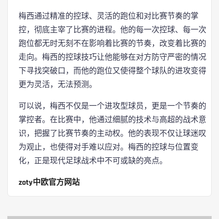
梅西通过精准的控球、灵活的跑位和对比赛节奏的掌
控，彻底主宰了比赛的进程。他的每一次控球、每一次
跑位都无时无刻不在影响着比赛的节奏，改变着比赛的
走向。梅西的控球技巧让他能够在对方防守严密的情况
下寻找突破口，而他的跑位又使得整个球队的进攻变得
更为灵活，无法预测。
可以说，梅西不仅是一个进攻型球员，更是一个节奏的
掌控者。在比赛中，他通过细腻的技术与高超的战术意
识，把握了比赛节奏的主动权。他的表现不仅让球迷叹
为观止，也使得对手难以应对。梅西的控球与位置变
化，正是现代足球战术中不可或缺的亮点。
zoty中欧官方网站