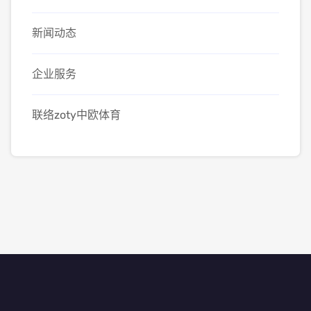
新闻动态
企业服务
联络zoty中欧体育