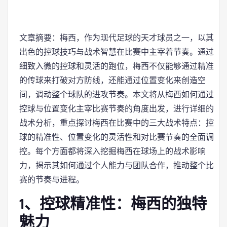
文章摘要：梅西，作为现代足球的天才球员之一，以其
出色的控球技巧与战术智慧在比赛中主宰着节奏。通过
细致入微的控球和灵活的跑位，梅西不仅能够通过精准
的传球来打破对方防线，还能通过位置变化来创造空
间，调动整个球队的进攻节奏。本文将从梅西如何通过
控球与位置变化主宰比赛节奏的角度出发，进行详细的
战术分析，重点探讨梅西在比赛中的三大战术特点：控
球的精准性、位置变化的灵活性和对比赛节奏的全面调
控。每个方面都将深入挖掘梅西在球场上的战术影响
力，揭示其如何通过个人能力与团队合作，推动整个比
赛的节奏与进程。
1、控球精准性：梅西的独特
魅力