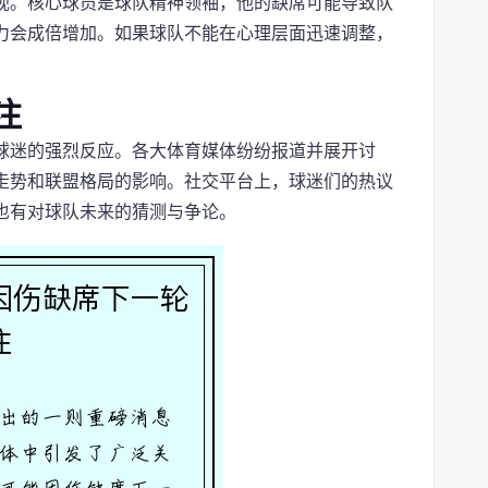
视。核心球员是球队精神领袖，他的缺席可能导致队
力会成倍增加。如果球队不能在心理层面迅速调整，
。
注
球迷的强烈反应。各大体育媒体纷纷报道并展开讨
走势和联盟格局的影响。社交平台上，球迷们的热议
也有对球队未来的猜测与争论。