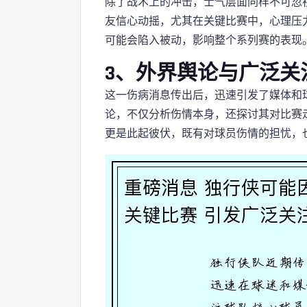
除了战术上的冲击，士气层面同样不可忽
友信心动摇，尤其在关键比赛中，心理压
可能会陷入被动，影响整个系列赛的表现
3、外界舆论与广泛关
这一伤病消息传出后，迅速引发了媒体和
论，不仅分析伤情本身，还探讨其对比赛
更是此起彼伏，既有对球员伤情的担忧，