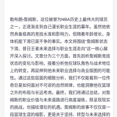
勒布朗·詹姆斯，这位被誉为NBA历史上最伟大的球员
之一，正逐渐走到自己漫长职业生涯的暮年。虽然他依
然具备极高的竞技水准和影响力，但随着年龄增长，身
体机能下滑已是不争的事实。本文将围绕“詹姆斯状态
下滑、昔日王者未来选择与职业生涯走向”这一核心展
开深入探讨。文章分为三个方面，首先剖析詹姆斯竞技
状态的变化与影响，接着分析他在球队角色与战术地位
上的转变，再延伸到他未来职业选择与商业版图的可能
性。通过这些层面的细致分析，我们不仅能看到一位传
奇巨星如何面对不可逆的自然规律，也能洞察他在篮球
之外的布局与长远考虑。最终，我们将通过总结，对詹
姆斯的职业价值与未来道路进行高度凝练，既呈现现实
的挑战，也描绘潜在的机遇。詹姆斯的故事不仅仅是一
段篮球生涯的缩影，更是关于坚持、转型与未来选择的