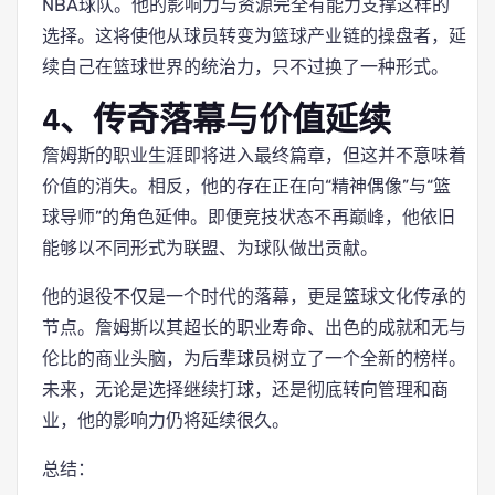
NBA球队。他的影响力与资源完全有能力支撑这样的
选择。这将使他从球员转变为篮球产业链的操盘者，延
续自己在篮球世界的统治力，只不过换了一种形式。
4、传奇落幕与价值延续
詹姆斯的职业生涯即将进入最终篇章，但这并不意味着
价值的消失。相反，他的存在正在向“精神偶像”与“篮
球导师”的角色延伸。即便竞技状态不再巅峰，他依旧
能够以不同形式为联盟、为球队做出贡献。
他的退役不仅是一个时代的落幕，更是篮球文化传承的
节点。詹姆斯以其超长的职业寿命、出色的成就和无与
伦比的商业头脑，为后辈球员树立了一个全新的榜样。
未来，无论是选择继续打球，还是彻底转向管理和商
业，他的影响力仍将延续很久。
总结：