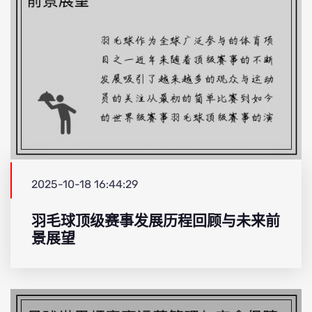
2025-10-18 16:44:29
羽毛球顶级赛事发展历程回顾与未来前
景展望