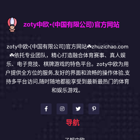
zoty中欧·(中国有限公司)官方网站☘️zhuzichao.com
☘️依托专业团队，精心打造融合体育赛事、真人娱
乐、电子竞技、棋牌游戏的特色平台。zoty中欧为用
户提供全方位的服务,友好的界面和流畅的操作体验,支
持多平台访问,随时随地都能享受到最新最热门的体育
和娱乐游戏。
导航