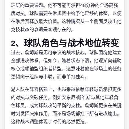
理层的重要课题。他不可能再承担48分钟的全场高强
度对抗，球队需要在常规赛中给予他足够的休整，以便
在季后赛释放最大价值。这种情况从一个侧面反映出他
竞技状态的衰退是客观存在的。
2、球队角色与战术地位转变
过去，詹姆斯是无可争议的战术核心，球队围绕他建立
全部进攻体系。但如今，随着状态下滑，他逐渐向辅助
核心或领袖型组织者转型。这意味着他在球场上的任务
更倾向于组织与串联，而非单打独斗。
湖人队在阵容搭建上，也越来越依赖年轻球员承担更多
的对抗与突破任务。例如安东尼·戴维斯与其他年轻角
色球员，成为球队攻防平衡的支柱。詹姆斯更多在关键
时刻发挥决策作用，而不是场场都扛下所有进攻输出。
这种战术调整体现了时代的必然更迭。