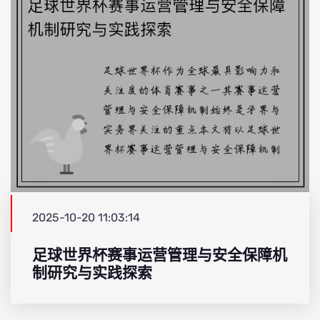
2025-10-20 11:03:14
足球世界杯赛事运营管理与安全保障机
制研究与实践探索