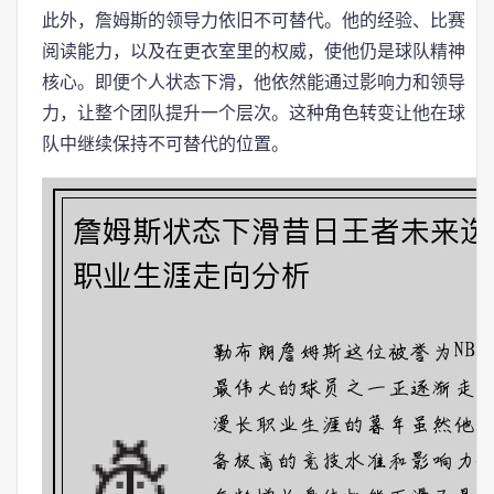
此外，詹姆斯的领导力依旧不可替代。他的经验、比赛
阅读能力，以及在更衣室里的权威，使他仍是球队精神
核心。即便个人状态下滑，他依然能通过影响力和领导
力，让整个团队提升一个层次。这种角色转变让他在球
队中继续保持不可替代的位置。