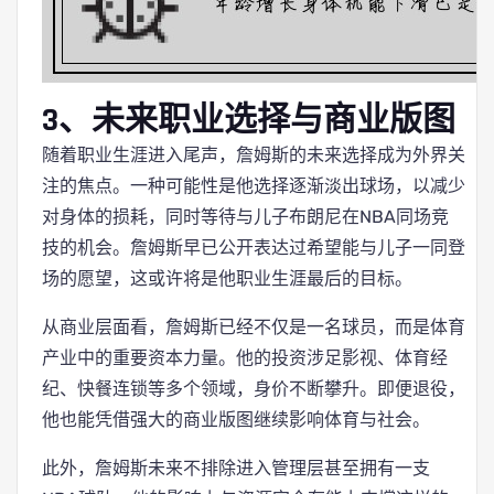
3、未来职业选择与商业版图
随着职业生涯进入尾声，詹姆斯的未来选择成为外界关
注的焦点。一种可能性是他选择逐渐淡出球场，以减少
对身体的损耗，同时等待与儿子布朗尼在NBA同场竞
技的机会。詹姆斯早已公开表达过希望能与儿子一同登
场的愿望，这或许将是他职业生涯最后的目标。
从商业层面看，詹姆斯已经不仅是一名球员，而是体育
产业中的重要资本力量。他的投资涉足影视、体育经
纪、快餐连锁等多个领域，身价不断攀升。即便退役，
他也能凭借强大的商业版图继续影响体育与社会。
此外，詹姆斯未来不排除进入管理层甚至拥有一支