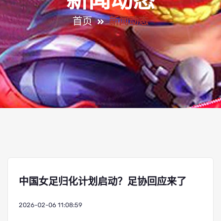
新闻动态
首页
新闻动态
中国女足归化计划启动？足协回应来了
2026-02-06 11:08:59