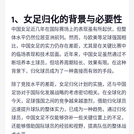
1、女足归化的背景与必要性
中国女足近几年在国际赛场上的表现虽有所起伏，但整
体水平仍然位居亚洲前列。然而，与欧美等足球强国相
比，中国女足的实力仍存在差距，尤其是在关键比赛中
的临场表现和技术层面。近年来，中国女足虽然通过不
断培养本土球员，但培养周期较长、效果有限。在这种
背景下，归化球员成为了一种直接而有效的手段。
除了竞技水平的差距，女足归化计划的实施，还与中国
足协对于国际化发展战略的考虑密切相关。在全球化的
今天，足球强国之间的竞争越来越激烈，借助归化球员
迅速提升球队的整体实力，已成为一种趋势。通过归化
球员，中国女足不仅能够弥补一些关键位置上的不足，
还能够借助国际球员的经验和视野，提高队伍的整体战