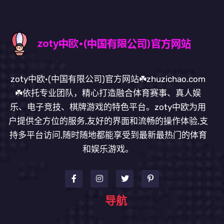
zoty中欧·(中国有限公司)官方网站☘️zhuzichao.com
☘️依托专业团队，精心打造融合体育赛事、真人娱
乐、电子竞技、棋牌游戏的特色平台。zoty中欧为用
户提供全方位的服务,友好的界面和流畅的操作体验,支
持多平台访问,随时随地都能享受到最新最热门的体育
和娱乐游戏。
导航