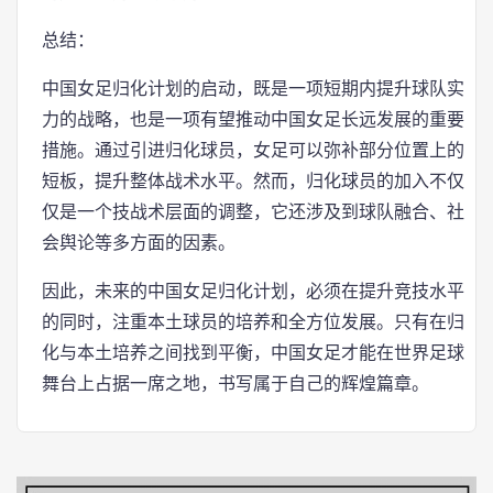
总结：
中国女足归化计划的启动，既是一项短期内提升球队实
力的战略，也是一项有望推动中国女足长远发展的重要
措施。通过引进归化球员，女足可以弥补部分位置上的
短板，提升整体战术水平。然而，归化球员的加入不仅
仅是一个技战术层面的调整，它还涉及到球队融合、社
会舆论等多方面的因素。
因此，未来的中国女足归化计划，必须在提升竞技水平
的同时，注重本土球员的培养和全方位发展。只有在归
化与本土培养之间找到平衡，中国女足才能在世界足球
舞台上占据一席之地，书写属于自己的辉煌篇章。