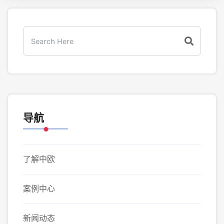
导航
了解中欧
案例中心
新闻动态