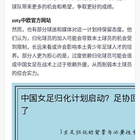
球队带来更多的机会和希望，争取更好的成绩。
zoty中欧官方网站
然而，也有部分球迷和媒体对这一计划持保留态度。他
们认为，归化球员的加入可能会导致本土球员的机会受
到限制，长远来看或许会影响本土青少年足球人才的培
养。部分人更为担心的是，过度依赖归化球员可能会造
成中国女足在战术上过于依赖外援，从而削弱本土球员
的综合实力。