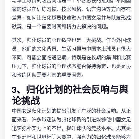
与本土球员的融合问题是一个不容忽视的难题。不同国
家的球员在训练习惯、技术风格、语言沟通等方面存在
差异，如何让归化球员快速融入中国女足并与队友形成
默契，是一个需要时间和精力去解决的问题。
其次，归化球员的心理适应也是一大挑战。作为外国球
员，他们的文化背景、生活习惯与中国本土球员有很大
不同，可能会面临适应期。特别是在长期的集训和比赛
压力下，归化球员的心理状态能否保持稳定，也是足协
和教练团队需要考虑的重要因素。
3、归化计划的社会反响与舆
论挑战
中国女足归化计划的提出引发了广泛的社会反响。从正
面来看，许多球迷认为归化球员的引进能够使中国女足
迅速弥补实力上的不足，提升球队的竞技水平。尤其是
在亚洲杯和世界杯等大赛中，强有力的归化球员能够为