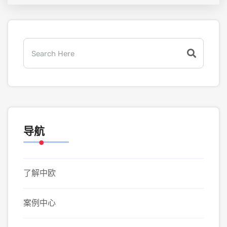
导航
了解中欧
案例中心