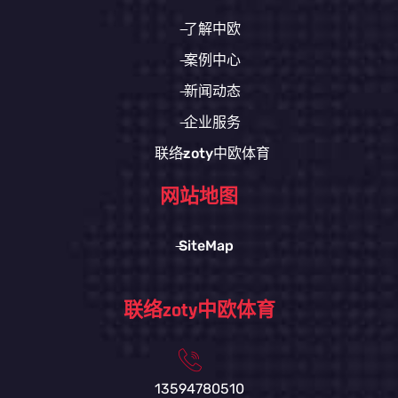
了解中欧
案例中心
新闻动态
企业服务
联络zoty中欧体育
网站地图
SiteMap
联络zoty中欧体育
13594780510