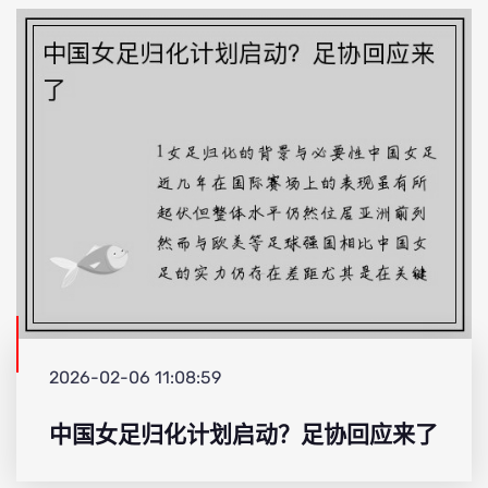
2026-02-06 11:08:59
中国女足归化计划启动？足协回应来了