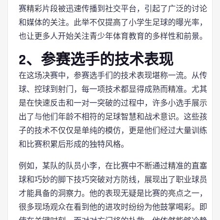
赛精彩片段被迅速传播到社交平台，引起了广泛的讨论
和媒体的关注。此举不仅提高了小学生足球的曝光率，
也让更多人开始关注青少年体育教育的多样性和前景。
2、参赛选手的技术表现
在这场决赛中，参赛选手们的技术表现堪称一流。从传
球、控球到射门，每一项技术都显得成熟而精准。尤其
是在快速反击和一对一突破的过程中，许多小选手展示
出了与他们年龄不相符的足球智慧和战术意识。这些孩
子的技术不仅仅是单纯的模仿，更是他们经过大量训练
和比赛积累后形成的独特风格。
例如，某队的队员小李，在比赛中不断通过精准的直塞
球和巧妙的脚下技巧突破对方防线，展现出了职业球员
才能具备的洞察力。他的表现无疑是比赛的亮点之一，
很多现场观众在看到他的进攻时纷纷为他鼓掌喝彩。即