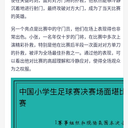
使在关键时刻，面对对方门将的扑救，他依然能够冷静
沉着地进行射门，最终攻破对方大门，成为了当天比赛
的英雄。
另一个亮点是比赛中的守门员，他们在场上表现得也非
常出色。小张，一名年仅十岁的门将，在比赛中多次上
演精彩扑救，特别是他在比赛后半段一次面对对方单刀
的扑救，被评为全场最佳扑救之一。通过他的表现，可
以看出他对比赛的高超理解和冷静应对，使得全场观众
为之叹服。