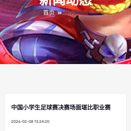
新闻动态
首页
新闻动态
中国小学生足球赛决赛场面堪比职业赛
2026-02-08 13:24:20