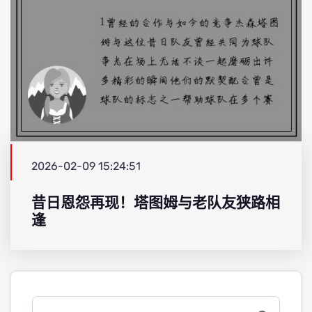
2026-02-09 15:24:51
昔日恩怨再现！塔图姆与老队友狭路相
逢