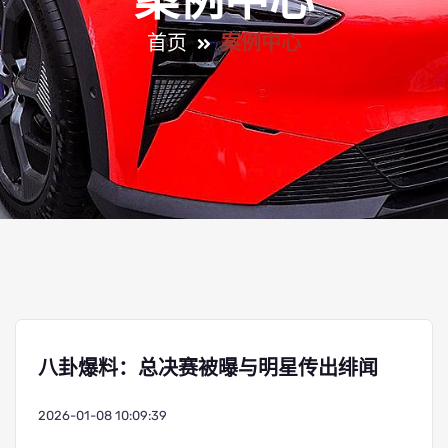
案例中心
首页
案例中心
八卦爆料：总决赛被曝与明星传出绯闻
2026-01-08 10:09:39