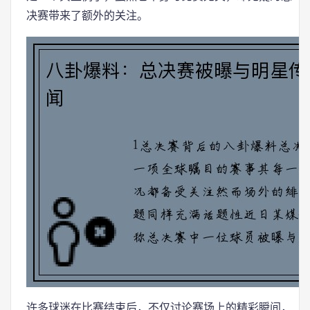
决赛带来了额外的关注。
许多球迷在比赛结束后，不仅讨论赛场上的精彩瞬间，