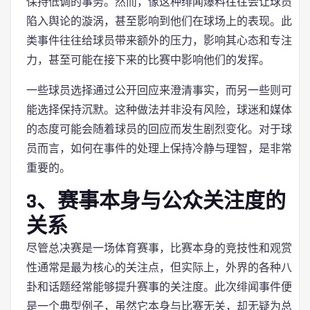
保持低调的事务。然而，像这种绯闻爆料往往会让球员
陷入舆论的漩涡，甚至影响到他们在球场上的表现。此
类事件往往给球员带来额外的压力，影响其心态和专注
力，甚至可能在接下来的比赛中影响他们的发挥。
一些球员选择通过公开回应来澄清事实，而另一些则可
能选择保持沉默。这种做法并非没有风险，球迷和媒体
的态度可能会随着球员的回应而发生剧烈变化。对于球
员而言，如何在事件的处理上保持冷静与理智，是非常
重要的。
3、赛事本身与公众关注度的
关系
尽管总决赛是一场体育赛事，比赛本身的竞技性和观赏
性通常是最为核心的关注点，但实际上，外界的各种八
卦和话题经常能够提升赛事的关注度。此次绯闻事件便
是一个典型例子，虽然它本身与比赛无关，却无疑为总