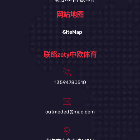
网站地图
SiteMap
联络zoty中欧体育
13594780510
outmoded@mac.com