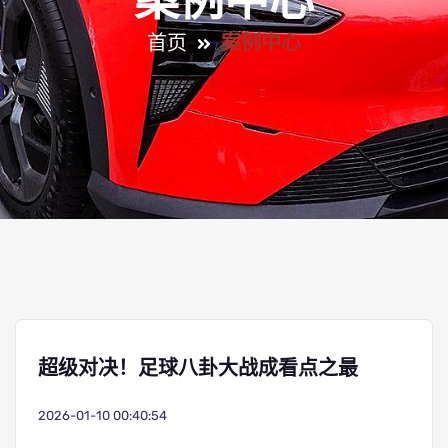
案例中心
首页
案例中心
超级对决！足球八卦大战成看点之最
2026-01-10 00:40:54