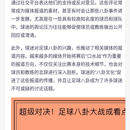
通过社交平台表达他们的支持或反对意见。这些评论常
常成为媒体报道的素材，甚至有时会让那些八卦事件进
一步发酵。尤其是在一些具有较高知名度的球员和球队
中，球迷的舆论压力往往能够促使球员或教练做出公开
回应或澄清。
此外，球迷对足球八卦的兴趣，也推动了相关媒体的报
道内容。越来越多的媒体开始将赛后“口水战”作为重要
的报道方向，不仅仅关注比赛本身的技术细节，也会对
球员和教练的言辞进行深入剖析。球迷的“八卦文化”促
进了这些报道的传播，并且让足球八卦成为了许多球迷
不可或缺的讨论话题。