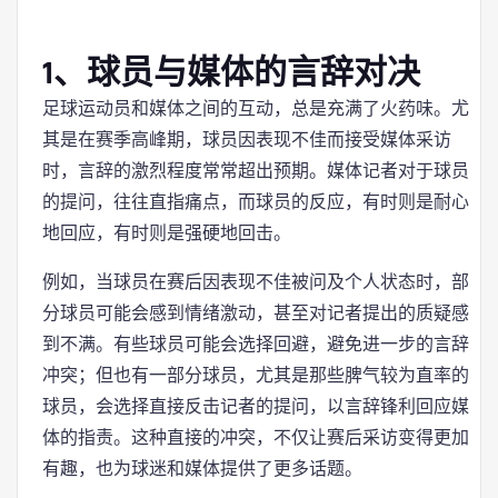
1、球员与媒体的言辞对决
足球运动员和媒体之间的互动，总是充满了火药味。尤
其是在赛季高峰期，球员因表现不佳而接受媒体采访
时，言辞的激烈程度常常超出预期。媒体记者对于球员
的提问，往往直指痛点，而球员的反应，有时则是耐心
地回应，有时则是强硬地回击。
例如，当球员在赛后因表现不佳被问及个人状态时，部
分球员可能会感到情绪激动，甚至对记者提出的质疑感
到不满。有些球员可能会选择回避，避免进一步的言辞
冲突；但也有一部分球员，尤其是那些脾气较为直率的
球员，会选择直接反击记者的提问，以言辞锋利回应媒
体的指责。这种直接的冲突，不仅让赛后采访变得更加
有趣，也为球迷和媒体提供了更多话题。