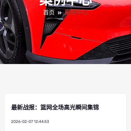
案例中心
首页
案例中心
最新战报：篮网全场高光瞬间集锦
2026-02-07 12:44:53