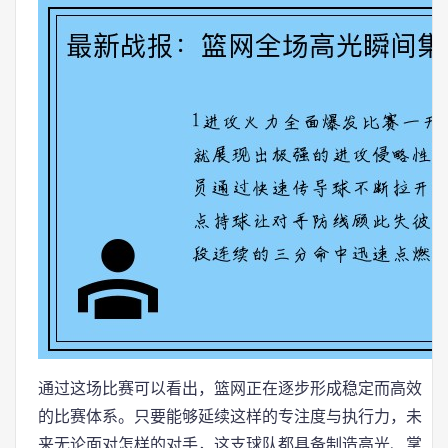
通过这场比赛可以看出，篮网正在逐步形成稳定而高效
的比赛体系。只要能够延续这样的专注度与执行力，未
来无论面对怎样的对手，这支球队都具备制造高光、掌