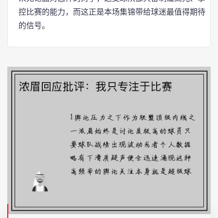
控比赛的能力，而这正是本场集锦带给球迷最值得期待
的信号。