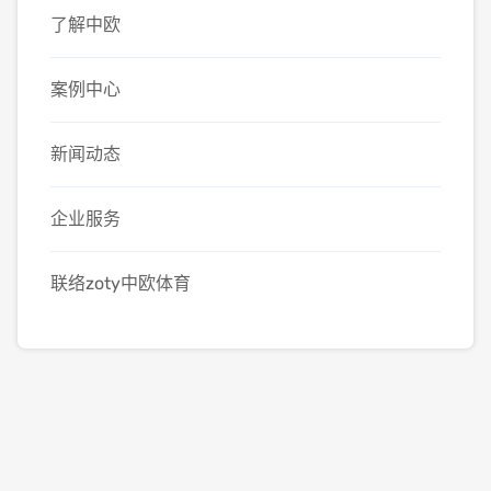
了解中欧
案例中心
新闻动态
企业服务
联络zoty中欧体育