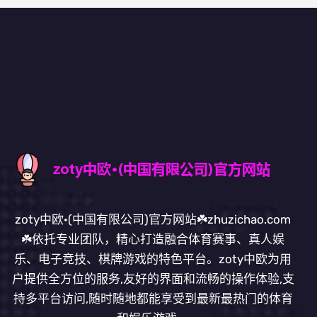
zoty中欧·(中国有限公司)官方网站☘️zhuzichao.com
☘️依托专业团队，精心打造融合体育赛事、真人娱
乐、电子竞技、棋牌游戏的特色平台。zoty中欧为用
户提供全方位的服务,友好的界面和流畅的操作体验,支
持多平台访问,随时随地都能享受到最新最热门的体育