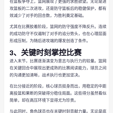
在篮板争夺上，篮网展现了更强的求胜欲望。无论是进
攻篮板的二次进攻，还是防守篮板后的稳健保护，都有
效减少了对手的回合数，为胜利奠定基础。
尤其在比赛胶着阶段，篮网的防守强度不降反升。连续
的成功防守不仅遏制了对手的追分势头，也在心理层面
形成压制，为随后进攻端的爆发创造了条件。
3、关键时刻掌控比赛
进入末节，比赛逐渐演变为意志与执行力的较量。篮网
在关键回合中展现出更成熟的比赛阅读能力，球员之间
的沟通更加清晰，战术执行也更加坚决。
在比分接近的阶段，核心球员挺身而出，用稳定的中距
离投篮和果断的突破得分稳住局面。这些得分虽然看似
简单，却在高压环境下显得尤为珍贵。
与此同时，角色球员也在关键时刻贡献力量。无论是底