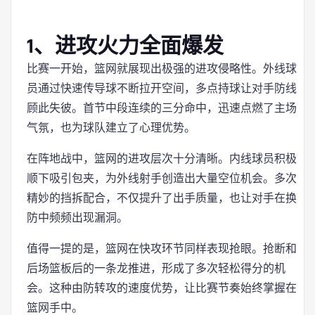
1、进攻火力全面爆发
比赛一开始，篮网就展现出极强的进攻侵略性。外线球
员通过快速传导球不断拉开空间，多点持球让对手防线
顾此失彼。首节中段连续的三分命中，迅速点燃了主场
气氛，也为球队建立了心理优势。
在阵地战中，篮网的进攻层次十分清晰。内线球员积极
顺下吸引包夹，为外线射手创造出大量空位机会。多次
精妙的挡拆配合，不仅提升了出手质量，也让对手在换
防中频频出现漏洞。
值得一提的是，篮网在快攻环节同样表现抢眼。抢断和
后场篮板后的一条龙推进，形成了多次轻松得分的机
会。这种由防转攻的速度优势，让比赛节奏始终掌握在
篮网手中。