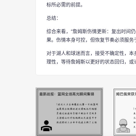
标所必需的前提。
总结：
综合来看，“詹姆斯伤情更新：复出时间仍
果。伤情本身可控，但恢复节奏必须服务
对于湖人和球迷而言，接受不确定性，本
理性，等待詹姆斯以更好的状态回归，或