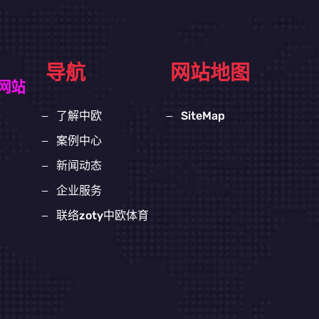
导航
网站地图
了解中欧
SiteMap
案例中心
新闻动态
企业服务
联络zoty中欧体育