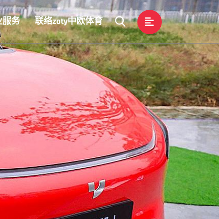
业服务
联络zoty中欧体育