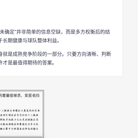
未确定”并非简单的信息空缺，而是多方权衡后的结
于长期健康与球队整体利益。
身就是成熟竞争阶段的一部分。只要方向清晰、判断
许才是最值得期待的答案。